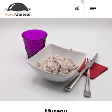
3
Museau